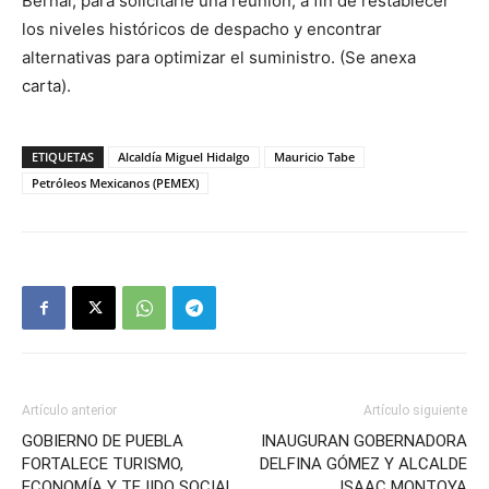
Bernal, para solicitarle una reunión, a fin de restablecer
los niveles históricos de despacho y encontrar
alternativas para optimizar el suministro. (Se anexa
carta).
ETIQUETAS
Alcaldía Miguel Hidalgo
Mauricio Tabe
Petróleos Mexicanos (PEMEX)
Artículo anterior
Artículo siguiente
GOBIERNO DE PUEBLA
INAUGURAN GOBERNADORA
FORTALECE TURISMO,
DELFINA GÓMEZ Y ALCALDE
ECONOMÍA Y TEJIDO SOCIAL
ISAAC MONTOYA