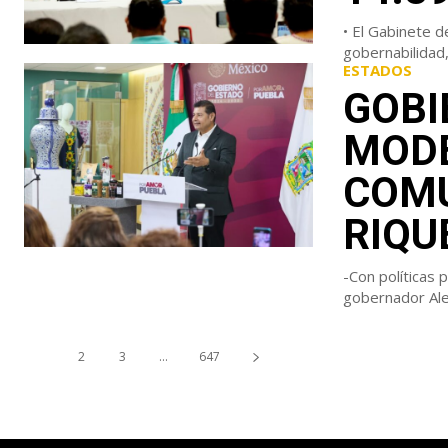
• El Gabinete d
gobernabilidad,
ESTADOS
GOBI
MODE
COMU
RIQU
-Con políticas 
1
2
3
...
647