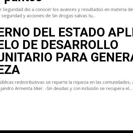
e Seguridad dio a conocer los avances y resultados en materia de
 seguridad y acciones de Sin drogas salvas tu...
ERNO DEL ESTADO APL
LO DE DESARROLLO
NITARIO PARA GENER
EZA
públicas redistributivas se reparte la riqueza en las comunidades, 
gobernador Alejandro Armenta Mier. -Sin deudas y con inclusión se recupera el...