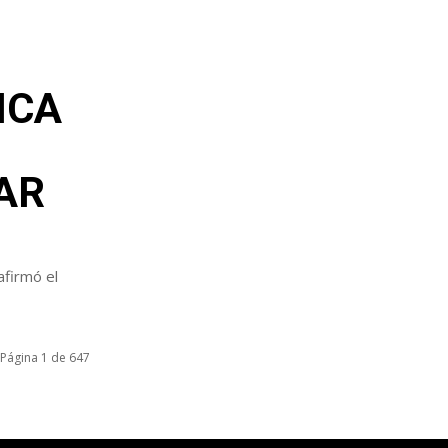
ICA
AR
afirmó el
Página 1 de 647