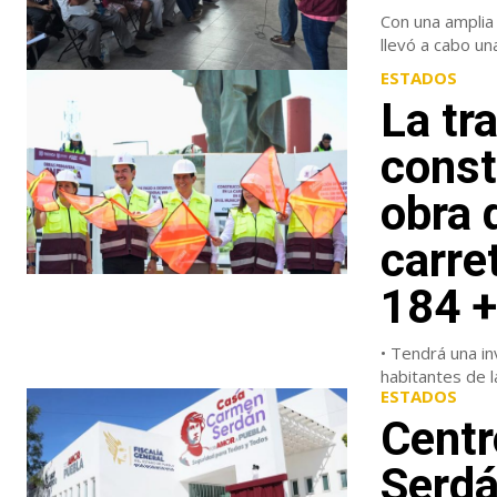
Con una amplia 
llevó a cabo un
ESTADOS
La tr
const
obra 
carre
184 +
• Tendrá una i
habitantes de l
ESTADOS
Centr
Serdá