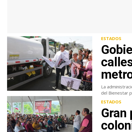
ESTADOS
Gobie
calle
metro
La administrac
ESTADOS
Gran 
colon