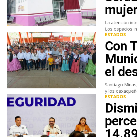
mujer
La atención int
Los espacios im
ESTADOS
Con T
Munic
el de
Santiago Minas,
y los oaxaqueño
ESTADOS
Dismi
perce
14.89