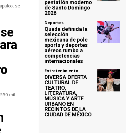
pentatlón moderno
apulco, se
de Santo Domingo
2026
Deportes
 se
Queda definida la
selección
mexicana de pole
ara
sports y deportes
aéreos rumbo a
competencias
internacionales
ro
Entretenimiento
DIVERSA OFERTA
CULTURAL DE
TEATRO,
LITERATURA,
550 mil
MÚSICA Y ARTE
URBANO EN
RECINTOS DE LA
n
CIUDAD DE MÉXICO
e