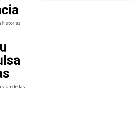
ncia
 historias.
tu
ulsa
as
 vida de las