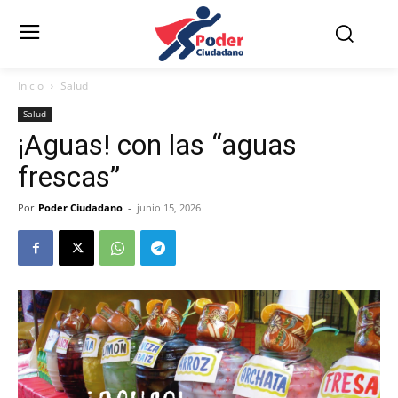
Inicio
Salud
Salud
¡Aguas! con las “aguas
frescas”
Por
Poder Ciudadano
-
junio 15, 2026