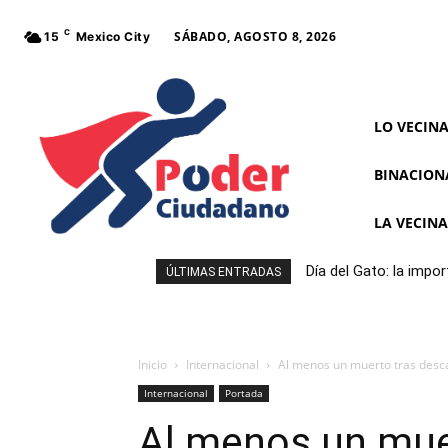
C
SÁBADO, AGOSTO 8, 2026
15
Mexico City
LO VECIN
BINACION
LA VECIN
Día del Gato: la imp
ÚLTIMAS ENTRADAS
Inicio
Internacional
Al menos un muerto tras desca
Internacional
Portada
Al menos un mue