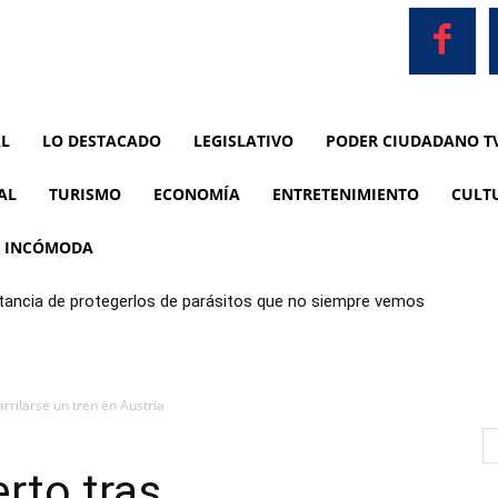
AL
LO DESTACADO
LEGISLATIVO
PODER CIUDADANO T
AL
TURISMO
ECONOMÍA
ENTRETENIMIENTO
CULT
A INCÓMODA
ortancia de protegerlos de parásitos que no siempre vemos
rrilarse un tren en Austria
rto tras