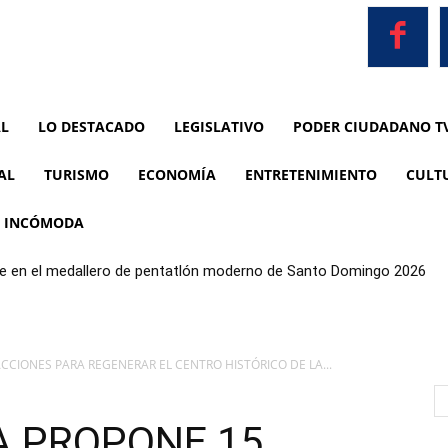
AL
LO DESTACADO
LEGISLATIVO
PODER CIUDADANO T
AL
TURISMO
ECONOMÍA
ENTRETENIMIENTO
CULT
A INCÓMODA
nte en el medallero de pentatlón moderno de Santo Domingo 2026
CIONES PARA REGENERAR EL CENTRO HISTÓRICO DE LA...
A PROPONE 15