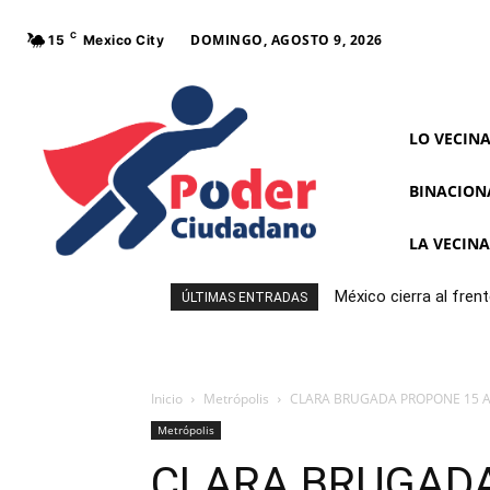
C
DOMINGO, AGOSTO 9, 2026
15
Mexico City
LO VECIN
BINACION
LA VECIN
México cierra al fre
ÚLTIMAS ENTRADAS
Inicio
Metrópolis
CLARA BRUGADA PROPONE 15 AC
Metrópolis
CLARA BRUGAD