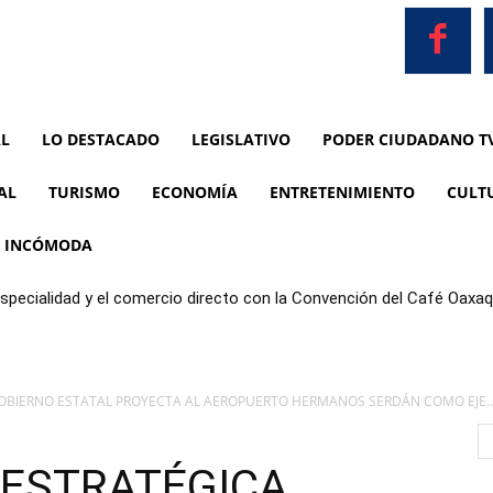
AL
LO DESTACADO
LEGISLATIVO
PODER CIUDADANO T
AL
TURISMO
ECONOMÍA
ENTRETENIMIENTO
CULT
A INCÓMODA
especialidad y el comercio directo con la Convención del Café Oax
GOBIERNO ESTATAL PROYECTA AL AEROPUERTO HERMANOS SERDÁN COMO EJE..
 ESTRATÉGICA,