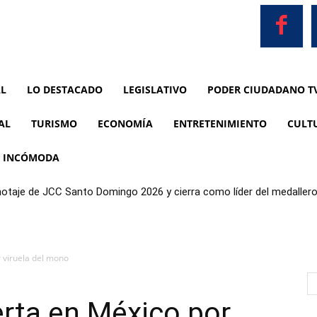
AL
LO DESTACADO
LEGISLATIVO
PODER CIUDADANO T
AL
TURISMO
ECONOMÍA
ENTRETENIMIENTO
CULT
A INCÓMODA
anotaje de JCC Santo Domingo 2026 y cierra como líder del medaller
 viruela del mono
rta en México por