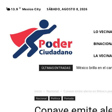
C
SÁBADO, AGOSTO 8, 2026
13.9
Mexico City
LO VECIN
BINACION
LA VECIN
México brilla en el c
ÚLTIMAS ENTRADAS
Inicio
Nacional
Conave emite alerta en México por
Nacional
Política
Portada
Conave emite ale