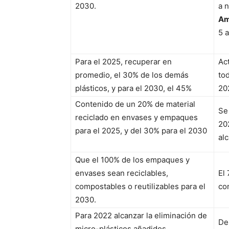
2030.
a 
Am
5 
Para el 2025, recuperar en
Ac
promedio, el 30% de los demás
to
plásticos, y para el 2030, el 45%
20
Contenido de un 20% de material
Se
reciclado en envases y empaques
20
para el 2025, y del 30% para el 2030
al
Que el 100% de los empaques y
envases sean reciclables,
El
compostables o reutilizables para el
co
2030.
Para 2022 alcanzar la eliminación de
De
micro-plásticos añadidos