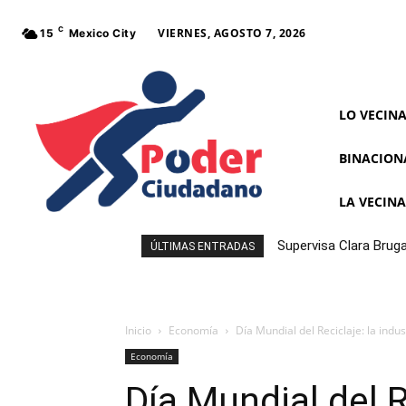
C
VIERNES, AGOSTO 7, 2026
15
Mexico City
LO VECIN
BINACION
LA VECIN
Supervisa Clara Bruga
ÚLTIMAS ENTRADAS
para resolver rezagos
Inicio
Economía
Día Mundial del Reciclaje: la indus
Economía
Día Mundial del R