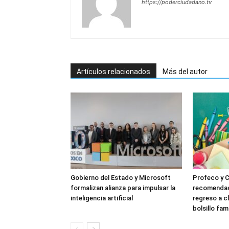
https://poderciudadano.tv
Artículos relacionados
Más del autor
Gobierno del Estado y Microsoft
Profeco y 
formalizan alianza para impulsar la
recomendac
inteligencia artificial
regreso a c
bolsillo fami