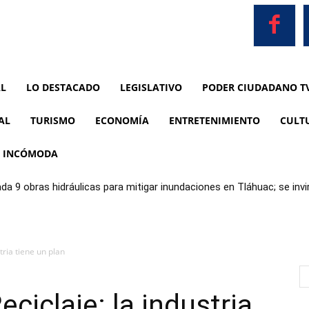
AL
LO DESTACADO
LEGISLATIVO
PODER CIUDADANO T
AL
TURISMO
ECONOMÍA
ENTRETENIMIENTO
CULT
A INCÓMODA
da 9 obras hidráulicas para mitigar inundaciones en Tláhuac; se in
 históricos
tria tiene un plan
eciclaje: la industria