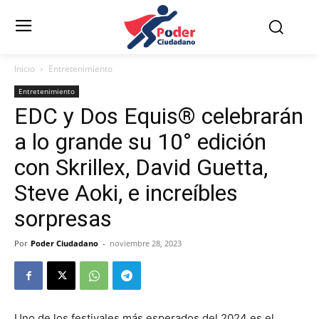
Inicio
Entretenimiento
Entretenimiento
EDC y Dos Equis® celebrarán
a lo grande su 10° edición
con Skrillex, David Guetta,
Steve Aoki, e increíbles
sorpresas
Por
Poder Ciudadano
-
noviembre 28, 2023
Uno de los festivales más esperados del 2024 es el