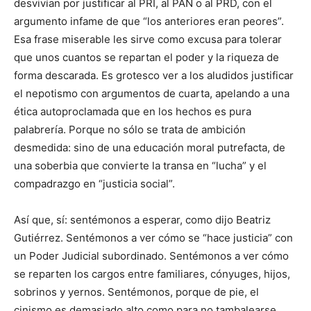
desvivían por justificar al PRI, al PAN o al PRD, con el
argumento infame de que “los anteriores eran peores”.
Esa frase miserable les sirve como excusa para tolerar
que unos cuantos se repartan el poder y la riqueza de
forma descarada. Es grotesco ver a los aludidos justificar
el nepotismo con argumentos de cuarta, apelando a una
ética autoproclamada que en los hechos es pura
palabrería. Porque no sólo se trata de ambición
desmedida: sino de una educación moral putrefacta, de
una soberbia que convierte la transa en “lucha” y el
compadrazgo en “justicia social”.
Así que, sí: sentémonos a esperar, como dijo Beatriz
Gutiérrez. Sentémonos a ver cómo se “hace justicia” con
un Poder Judicial subordinado. Sentémonos a ver cómo
se reparten los cargos entre familiares, cónyuges, hijos,
sobrinos y yernos. Sentémonos, porque de pie, el
cinismo es demasiado alto como para no tambalearse.