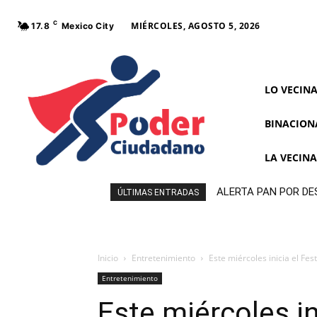
C
MIÉRCOLES, AGOSTO 5, 2026
17.8
Mexico City
LO VECIN
BINACION
LA VECIN
ALERTA PAN POR DE
ÚLTIMAS ENTRADAS
MORENA
Inicio
Entretenimiento
Este miércoles inicia el F
Entretenimiento
Este miércoles in