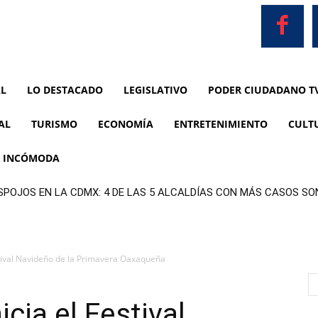
AL
LO DESTACADO
LEGISLATIVO
PODER CIUDADANO T
AL
TURISMO
ECONOMÍA
ENTRETENIMIENTO
CULT
A INCÓMODA
SPOJOS EN LA CDMX: 4 DE LAS 5 ALCALDÍAS CON MÁS CASOS S
estival Navideño de la Primavera Oaxaqueña
icia el Festival