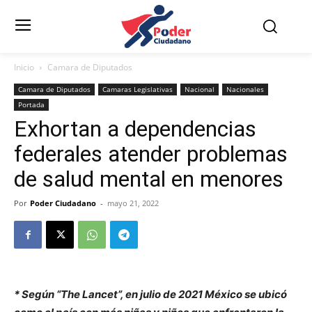
Inicio
Camara de Diputados
Camara de Diputados
Camaras Legislativas
Nacional
Nacionales
Portada
Exhortan a dependencias
federales atender problemas
de salud mental en menores
Por
Poder Ciudadano
-
mayo 21, 2022
* Según “The Lancet”, en julio de 2021 México se ubicó