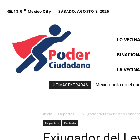
C
SÁBADO, AGOSTO 8, 2026
13.9
Mexico City
LO VECIN
BINACION
LA VECIN
México brilla en el c
ÚLTIMAS ENTRADAS
Inicio
Deportes
Exjugador del Leverkusen condena
Deportes
Portada
Exjugador del L