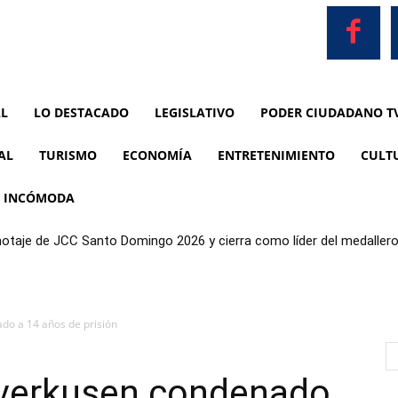
AL
LO DESTACADO
LEGISLATIVO
PODER CIUDADANO T
AL
TURISMO
ECONOMÍA
ENTRETENIMIENTO
CULT
A INCÓMODA
anotaje de JCC Santo Domingo 2026 y cierra como líder del medaller
do a 14 años de prisión
everkusen condenado