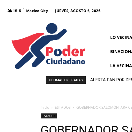
C
JUEVES, AGOSTO 6, 2026
15.5
Mexico City
LO VECIN
BINACION
LA VECIN
ALERTA PAN POR DE
ÚLTIMAS ENTRADAS
MORENA
Inicio
ESTADOS
GOBERNADOR SALOMÓN JARA CEL
ESTADOS
GOBERNADOR S