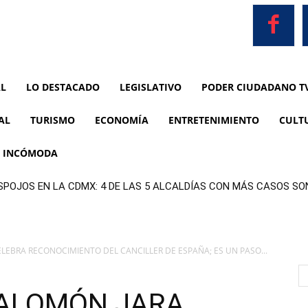
AL
LO DESTACADO
LEGISLATIVO
PODER CIUDADANO T
AL
TURISMO
ECONOMÍA
ENTRETENIMIENTO
CULT
A INCÓMODA
SPOJOS EN LA CDMX: 4 DE LAS 5 ALCALDÍAS CON MÁS CASOS S
EBRA RECONOCIMIENTO DEL CANCILLER DE ESPAÑA; ES UN PASO...
ALOMÓN JARA