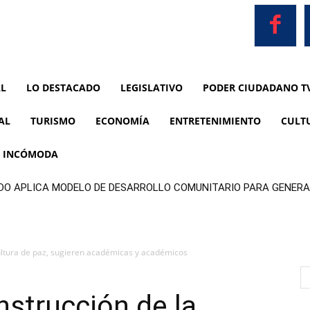
AL
LO DESTACADO
LEGISLATIVO
PODER CIUDADANO T
AL
TURISMO
ECONOMÍA
ENTRETENIMIENTO
CULT
A INCÓMODA
DO APLICA MODELO DE DESARROLLO COMUNITARIO PARA GENERA
 cultura de paz, sugieren académicas y académicos
onstrucción de la