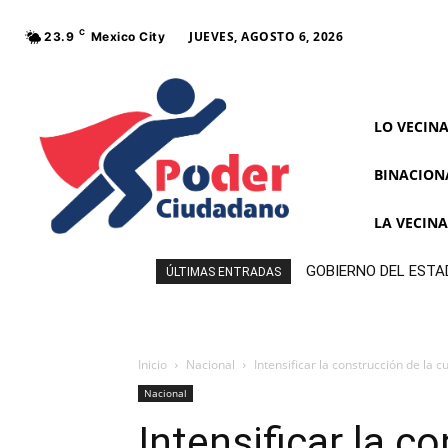
C
JUEVES, AGOSTO 6, 2026
23.9
Mexico City
LO VECIN
BINACION
LA VECIN
GOBIERNO DEL ESTA
ÚLTIMAS ENTRADAS
Inicio
Nacional
Intensificar la construcción de la
Nacional
Intensificar la c