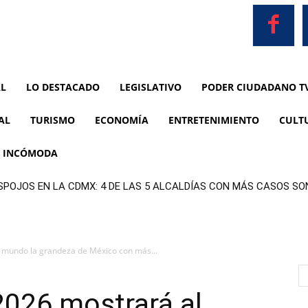
AL
LO DESTACADO
LEGISLATIVO
PODER CIUDADANO T
AL
TURISMO
ECONOMÍA
ENTRETENIMIENTO
CULT
A INCÓMODA
SPOJOS EN LA CDMX: 4 DE LAS 5 ALCALDÍAS CON MÁS CASOS S
 mundo la grandeza de México con más...
2026 mostrará al