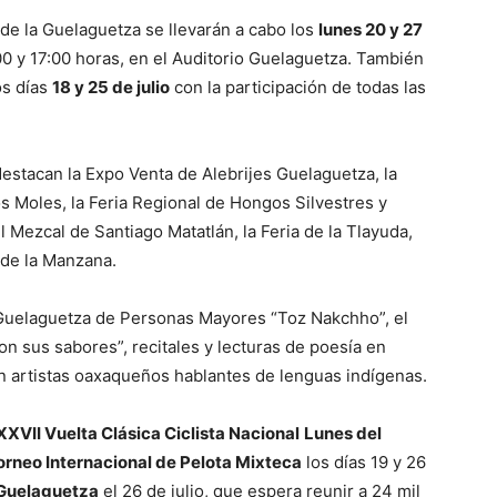
de la Guelaguetza se llevarán a cabo los
lunes 20 y 27
00 y 17:00 horas, en el Auditorio Guelaguetza. También
os días
18 y 25 de julio
con la participación de todas las
 destacan la Expo Venta de Alebrijes Guelaguetza, la
los Moles, la Feria Regional de Hongos Silvestres y
 Mezcal de Santiago Matatlán, la Feria de la Tlayuda,
a de la Manzana.
 Guelaguetza de Personas Mayores “Toz Nakchho”, el
n sus sabores”, recitales y lecturas de poesía en
on artistas oaxaqueños hablantes de lenguas indígenas.
XXVII Vuelta Clásica Ciclista Nacional
Lunes del
orneo Internacional de Pelota Mixteca
los días 19 y 26
 Guelaguetza
el 26 de julio, que espera reunir a 24 mil