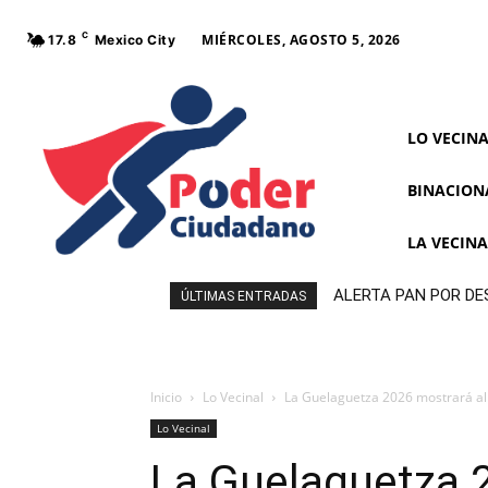
C
MIÉRCOLES, AGOSTO 5, 2026
17.8
Mexico City
LO VECIN
BINACION
LA VECIN
ALERTA PAN POR DE
ÚLTIMAS ENTRADAS
MORENA
Inicio
Lo Vecinal
La Guelaguetza 2026 mostrará al
Lo Vecinal
La Guelaguetza 