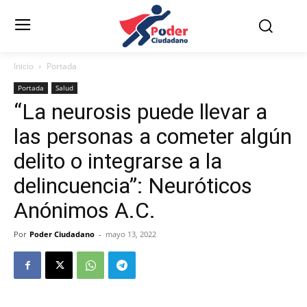
Inicio
Portada
Portada
Salud
“La neurosis puede llevar a
las personas a cometer algún
delito o integrarse a la
delincuencia”: Neuróticos
Anónimos A.C.
Por
Poder Ciudadano
-
mayo 13, 2022