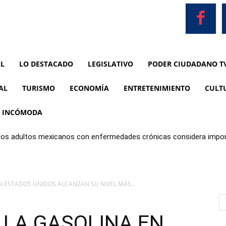
AL
LO DESTACADO
LEGISLATIVO
PODER CIUDADANO T
AL
TURISMO
ECONOMÍA
ENTRETENIMIENTO
CULT
A INCÓMODA
 los adultos mexicanos con enfermedades crónicas considera impor
limentos
N ESTADOS UNIDOS ALCANZAN SU NIVEL MÁS...
 LA GASOLINA EN