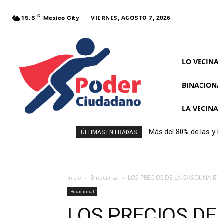
C
VIERNES, AGOSTO 7, 2026
15.5
Mexico City
LO VECIN
BINACION
LA VECIN
Más del 80% de las y
ÚLTIMAS ENTRADAS
frontal al comprar a
Inicio
Binacional
LOS PRECIOS DE LA GASOLINA E
Binacional
LOS PRECIOS DE