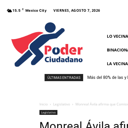
C
VIERNES, AGOSTO 7, 2026
15.5
Mexico City
LO VECIN
BINACION
LA VECIN
Más del 80% de las y
ÚLTIMAS ENTRADAS
frontal al comprar a
Inicio
Legislativo
Monreal Ávila afirma que Comisió
Legislativo
Monreal Ávila af