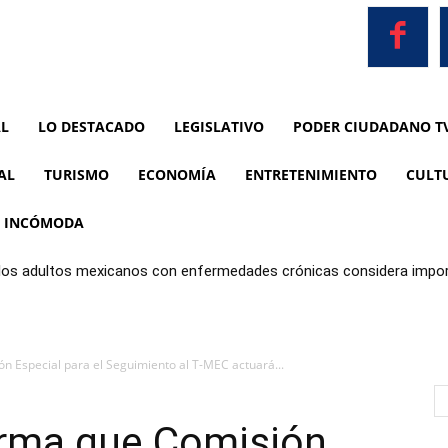
AL
LO DESTACADO
LEGISLATIVO
PODER CIUDADANO T
AL
TURISMO
ECONOMÍA
ENTRETENIMIENTO
CULT
A INCÓMODA
 los adultos mexicanos con enfermedades crónicas considera impor
limentos
n Especial para el Seguimiento al T-MEC actuará...
irma que Comisión