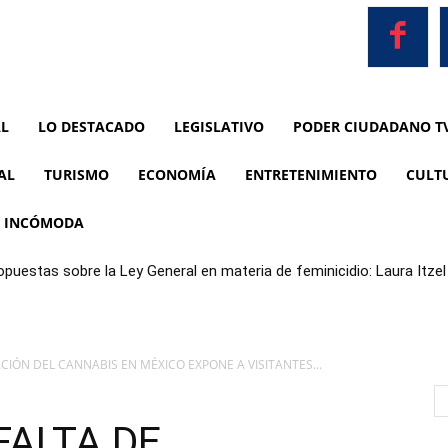
AL
LO DESTACADO
LEGISLATIVO
PODER CIUDADANO T
AL
TURISMO
ECONOMÍA
ENTRETENIMIENTO
CULT
A INCÓMODA
opuestas sobre la Ley General en materia de feminicidio: Laura Itzel 
CIÓN DEL CANNABIS EN MÉXICO EXPONE A VISITANTES...
FALTA DE