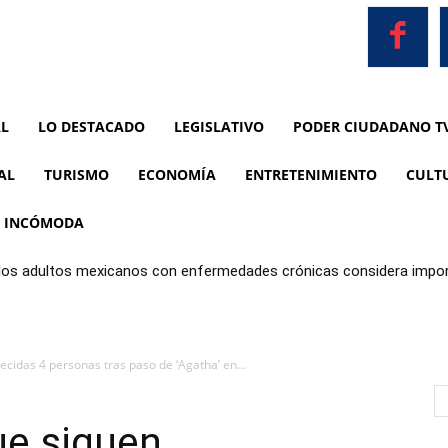
AL
LO DESTACADO
LEGISLATIVO
PODER CIUDADANO T
AL
TURISMO
ECONOMÍA
ENTRETENIMIENTO
CULT
A INCÓMODA
 los adultos mexicanos con enfermedades crónicas considera impor
limentos
cidas 4 personas tras paso de ‘Agatha’ en...
ue siguen