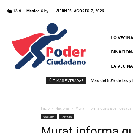
C
VIERNES, AGOSTO 7, 2026
13.9
Mexico City
LO VECIN
BINACION
LA VECIN
Más del 80% de las y
ÚLTIMAS ENTRADAS
frontal al comprar a
Inicio
Nacional
Murat informa que siguen desapare
Nacional
Portada
Murat informa q