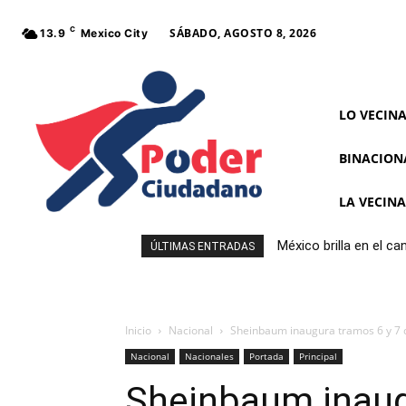
C
SÁBADO, AGOSTO 8, 2026
13.9
Mexico City
LO VECIN
BINACION
LA VECIN
México brilla en el c
ÚLTIMAS ENTRADAS
Inicio
Nacional
Sheinbaum inaugura tramos 6 y 7 
Nacional
Nacionales
Portada
Principal
Sheinbaum inaugu