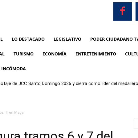
AL
LO DESTACADO
LEGISLATIVO
PODER CIUDADANO T
AL
TURISMO
ECONOMÍA
ENTRETENIMIENTO
CULT
A INCÓMODA
anotaje de JCC Santo Domingo 2026 y cierra como líder del medaller
del Tren Maya
ra tramos 6 y 7 del