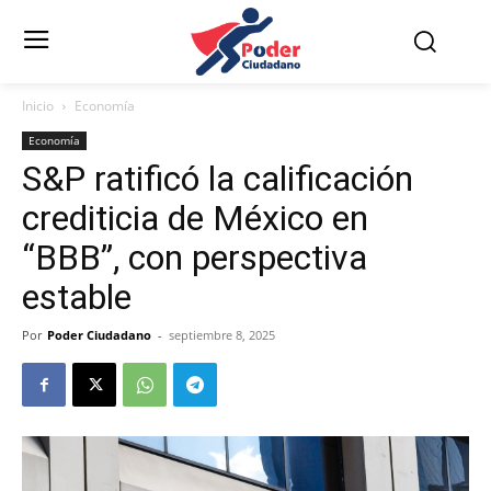
Inicio
Economía
Economía
S&P ratificó la calificación
crediticia de México en
“BBB”, con perspectiva
estable
Por
Poder Ciudadano
-
septiembre 8, 2025