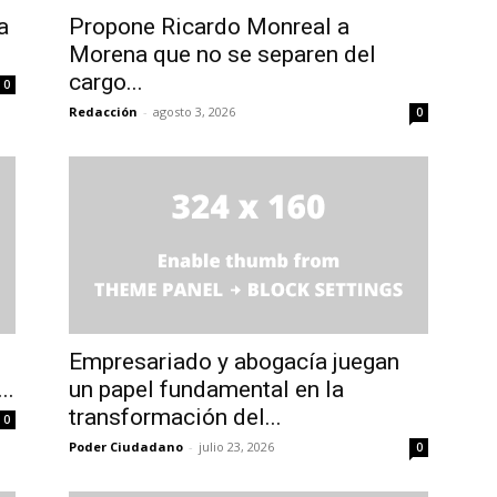
a
Propone Ricardo Monreal a
Morena que no se separen del
cargo...
0
Redacción
-
agosto 3, 2026
0
Empresariado y abogacía juegan
..
un papel fundamental en la
transformación del...
0
Poder Ciudadano
-
julio 23, 2026
0