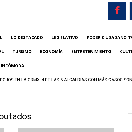
L
LO DESTACADO
LEGISLATIVO
PODER CIUDADANO T
AL
TURISMO
ECONOMÍA
ENTRETENIMIENTO
CULT
A INCÓMODA
SPOJOS EN LA CDMX: 4 DE LAS 5 ALCALDÍAS CON MÁS CASOS S
iputados