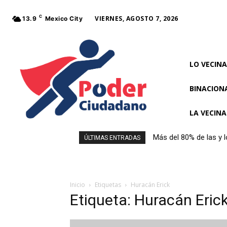
C
VIERNES, AGOSTO 7, 2026
13.9
Mexico City
LO VECINA
BINACION
LA VECIN
Más del 80% de las y 
ÚLTIMAS ENTRADAS
al comprar alimentos
Inicio
Etiquetas
Huracán Erick
Etiqueta: Huracán Eric