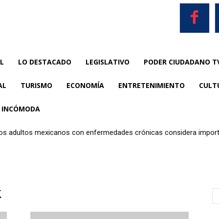
L
LO DESTACADO
LEGISLATIVO
PODER CIUDADANO T
AL
TURISMO
ECONOMÍA
ENTRETENIMIENTO
CULT
A INCÓMODA
los adultos mexicanos con enfermedades crónicas considera importa
k