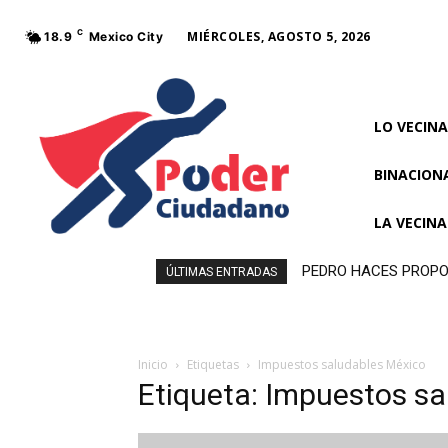
C
MIÉRCOLES, AGOSTO 5, 2026
18.9
Mexico City
LO VECINA
BINACION
LA VECIN
PEDRO HACES PROPO
ÚLTIMAS ENTRADAS
PARA LA NUEVA ECO
Inicio
Etiquetas
Impuestos saludables México
Etiqueta: Impuestos s