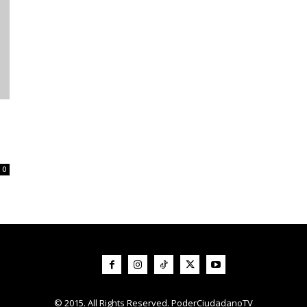
0
© 2015. All Rights Reserved. PoderCiudadanoTV