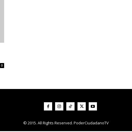
0
© 2015. All Rights Reserved. PoderCiudadanoTV