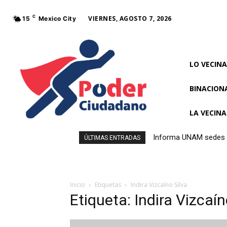
C
VIERNES, AGOSTO 7, 2026
15
Mexico City
LO VECINA
BINACION
LA VECIN
Informa UNAM sedes y
ÚLTIMAS ENTRADAS
Inicio
Etiquetas
Indira Vizcaíno Silva
Etiqueta: Indira Vizcaín