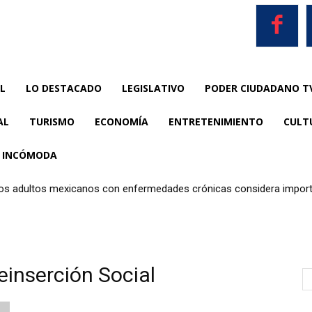
L
LO DESTACADO
LEGISLATIVO
PODER CIUDADANO T
AL
TURISMO
ECONOMÍA
ENTRETENIMIENTO
CULT
A INCÓMODA
los adultos mexicanos con enfermedades crónicas considera importa
Reinserción Social