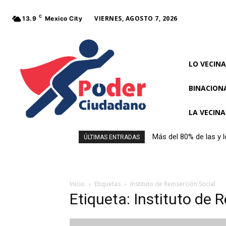
C
VIERNES, AGOSTO 7, 2026
13.9
Mexico City
LO VECINA
BINACION
LA VECIN
Más del 80% de las y 
ÚLTIMAS ENTRADAS
al comprar alimentos
Inicio
Etiquetas
Instituto de Reinserción Social
Etiqueta: Instituto de 