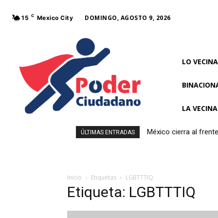
C
DOMINGO, AGOSTO 9, 2026
15
Mexico City
LO VECINA
BINACION
LA VECIN
México cierra al fren
ÚLTIMAS ENTRADAS
Inicio
Etiquetas
LGBTTTIQ
Etiqueta: LGBTTTIQ