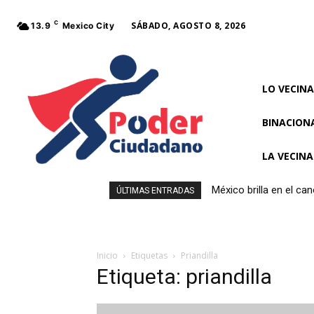
C
SÁBADO, AGOSTO 8, 2026
13.9
Mexico City
LO VECINA
BINACION
LA VECIN
México brilla en el c
ÚLTIMAS ENTRADAS
Inicio
Etiquetas
Priandilla
Etiqueta: priandilla