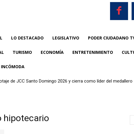
L
LO DESTACADO
LEGISLATIVO
PODER CIUDADANO T
AL
TURISMO
ECONOMÍA
ENTRETENIMIENTO
CULT
A INCÓMODA
anotaje de JCC Santo Domingo 2026 y cierra como líder del medallero
o hipotecario