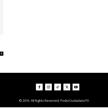
0
© 2015. All Rights Reserved. PoderCiudadanoTV