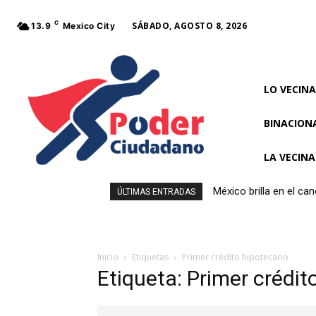
C
SÁBADO, AGOSTO 8, 2026
13.9
Mexico City
LO VECINA
BINACION
LA VECIN
México brilla en el c
ÚLTIMAS ENTRADAS
Inicio
Etiquetas
Primer crédito hipotecario
Etiqueta: Primer crédit