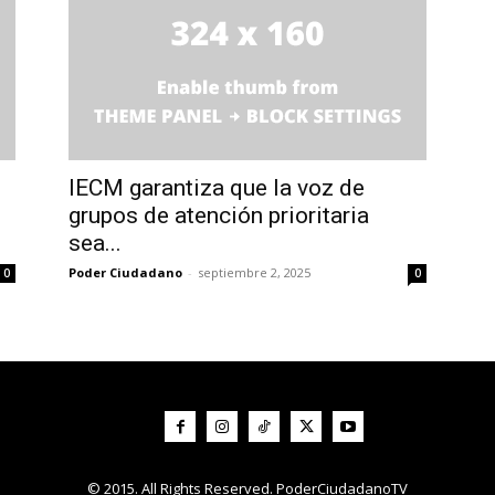
IECM garantiza que la voz de
grupos de atención prioritaria
sea...
Poder Ciudadano
-
septiembre 2, 2025
0
0
© 2015. All Rights Reserved. PoderCiudadanoTV