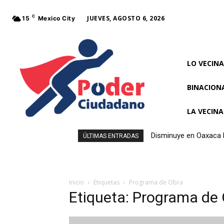
C
JUEVES, AGOSTO 6, 2026
15
Mexico City
LO VECINA
BINACION
LA VECIN
Disminuye en Oaxaca l
ÚLTIMAS ENTRADAS
Inicio
Etiquetas
Programa de Obra
Etiqueta: Programa de