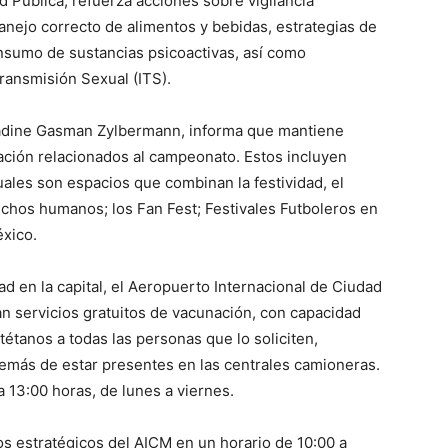
d Pública, refuerza acciones sobre vigilancia
anejo correcto de alimentos y bebidas, estrategias de
nsumo de sustancias psicoactivas, así como
ransmisión Sexual (ITS).
Nadine Gasman Zylbermann, informa que mantiene
ración relacionados al campeonato. Estos incluyen
ales son espacios que combinan la festividad, el
echos humanos; los Fan Fest; Festivales Futboleros en
éxico.
ad en la capital, el Aeropuerto Internacional de Ciudad
an servicios gratuitos de vacunación, con capacidad
tétanos a todas las personas que lo soliciten,
más de estar presentes en las centrales camioneras.
 13:00 horas, de lunes a viernes.
s estratégicos del AICM en un horario de 10:00 a