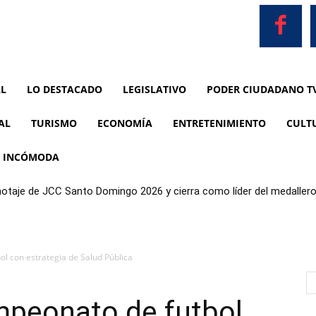
AL
LO DESTACADO
LEGISLATIVO
PODER CIUDADANO T
AL
TURISMO
ECONOMÍA
ENTRETENIMIENTO
CULT
A INCÓMODA
anotaje de JCC Santo Domingo 2026 y cierra como líder del medaller
l con estrategia de Salud Pública
peonato de futbol