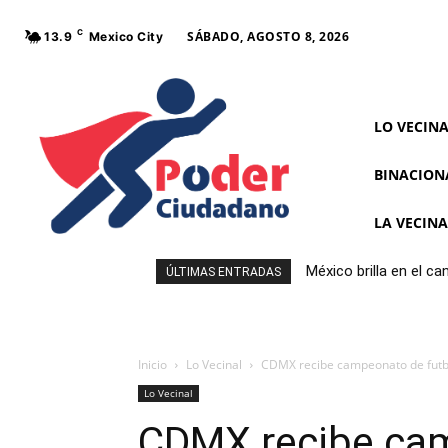
C
SÁBADO, AGOSTO 8, 2026
13.9
Mexico City
LO VECIN
BINACION
LA VECIN
México brilla en el c
ÚLTIMAS ENTRADAS
Inicio
Lo Vecinal
CDMX recibe campeonato de futbo
Lo Vecinal
CDMX recibe cam