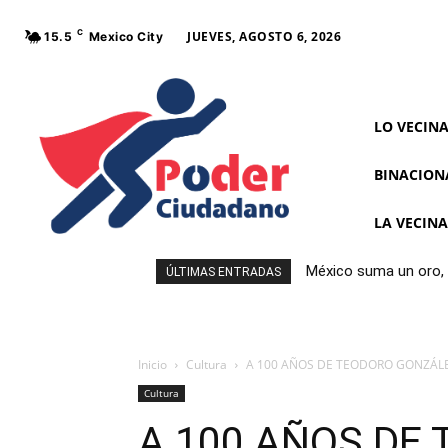
C
JUEVES, AGOSTO 6, 2026
15.5
Mexico City
LO VECIN
BINACION
LA VECIN
México suma un oro, 
ÚLTIMAS ENTRADAS
Inicio
Cultura
A 100 AÑOS DE TEODORO GONZÁLEZ
Cultura
A 100 AÑOS DE