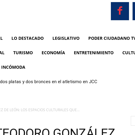
AL
LO DESTACADO
LEGISLATIVO
PODER CIUDADANO T
AL
TURISMO
ECONOMÍA
ENTRETENIMIENTO
CULT
A INCÓMODA
dos platas y dos bronces en el atletismo en JCC
 DE LEÓN: LOS ESPACIOS CULTURALES QUE...
 TEODORO GONZÁLEZ