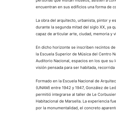
personas que visitan museos, asisten a conc
encuentran en sus edificios una forma de co
La obra del arquitecto, urbanista, pintor y 
durante la segunda mitad del siglo XX, ya q
capaz de articular arte, ciudad, memoria y v
En dicho horizonte se inscriben recintos d
la Escuela Superior de Música del Centro Na
Auditorio Nacional, espacios en los que su 
visión pensada para ser habitada, recorrida 
Formado en la Escuela Nacional de Arquite
(UNAM) entre 1942 y 1947, González de Leó
permitió integrarse al taller de Le Corbusie
Habitacional de Marsella. La experiencia fu
por la monumentalidad, el concreto aparente, 