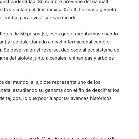
uestra identidad. Su nombre proviene del náhuatl,
 está vinculado al dios mexica Xólotl, hermano gemelo
 anfibio para evitar ser sacrificado.
illetes de 50 pesos (sí, esos que guardábamos cuando
n) y fue galardonado a nivel internacional como el
ca. Se observa en el reverso, dedicado al ecosistema de
gura del ajolote junto a canales, chinampas y árboles
ca del mundo, el ajolote representa uno de los
neta, estudiando su genoma con el fin de descifrar los
 tejidos, lo que podría aportar avances históricos
ó en el gobierno de Clara Brugada, la brillante idea de