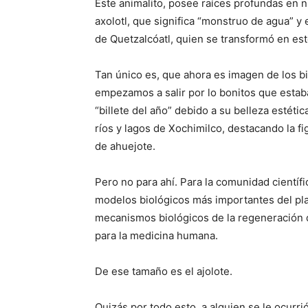
Este animalito, posee raíces profundas en n
axolotl, que significa “monstruo de agua” y
de Quetzalcóatl, quien se transformó en este
Tan único es, que ahora es imagen de los b
empezamos a salir por lo bonitos que estaba
“billete del año” debido a su belleza estéti
ríos y lagos de Xochimilco, destacando la fi
de ahuejote.
Pero no para ahí. Para la comunidad científi
modelos biológicos más importantes del pla
mecanismos biológicos de la regeneración de
para la medicina humana.
De ese tamaño es el ajolote.
Quizás por todo esto, a alguien se le ocurri