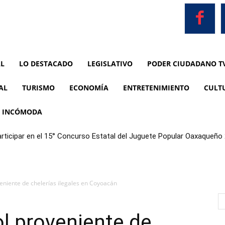
AL
LO DESTACADO
LEGISLATIVO
PODER CIUDADANO T
AL
TURISMO
ECONOMÍA
ENTRETENIMIENTO
CULT
A INCÓMODA
ticipar en el 15° Concurso Estatal del Juguete Popular Oaxaqueño
eniente de chelerías ilegales en Coyoacán
l proveniente de