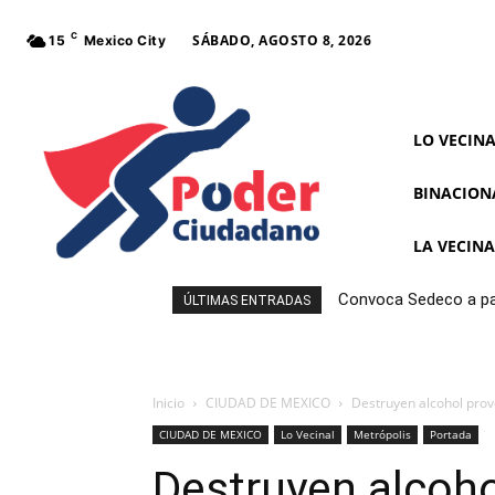
C
SÁBADO, AGOSTO 8, 2026
15
Mexico City
LO VECIN
BINACION
LA VECIN
Convoca Sedeco a par
ÚLTIMAS ENTRADAS
Inicio
CIUDAD DE MEXICO
Destruyen alcohol prov
CIUDAD DE MEXICO
Lo Vecinal
Metrópolis
Portada
Destruyen alcoho