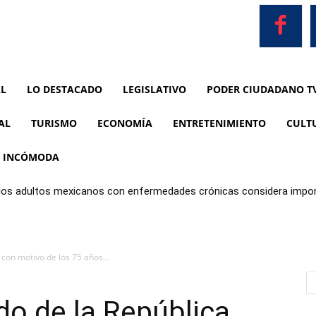
AL
LO DESTACADO
LEGISLATIVO
PODER CIUDADANO T
AL
TURISMO
ECONOMÍA
ENTRETENIMIENTO
CULT
A INCÓMODA
 los adultos mexicanos con enfermedades crónicas considera impor
limentos
con motivo de los 75 años...
do de la República