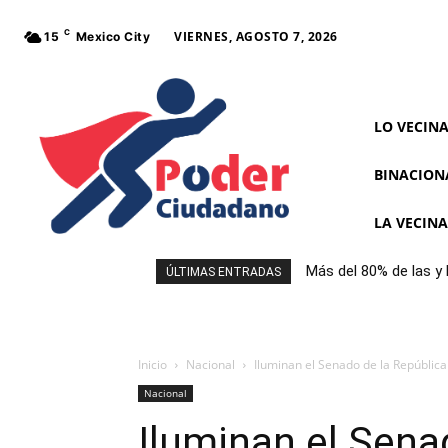
C
VIERNES, AGOSTO 7, 2026
15
Mexico City
LO VECIN
BINACION
LA VECIN
Más del 80% de las y
ÚLTIMAS ENTRADAS
frontal al comprar a
Inicio
Nacional
Iluminan el Senado de la República 
Nacional
Iluminan el Sena