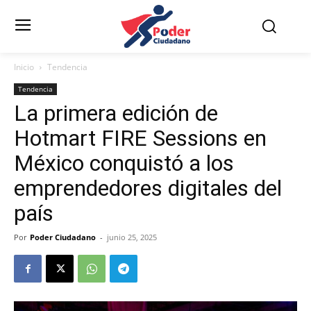
Inicio
Tendencia
Tendencia
La primera edición de
Hotmart FIRE Sessions en
México conquistó a los
emprendedores digitales del
país
Por
Poder Ciudadano
-
junio 25, 2025