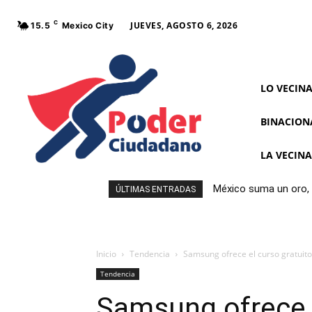
C
JUEVES, AGOSTO 6, 2026
15.5
Mexico City
LO VECIN
BINACION
LA VECIN
México suma un oro, 
ÚLTIMAS ENTRADAS
Inicio
Tendencia
Samsung ofrece el curso gratuito
Tendencia
Samsung ofrece e