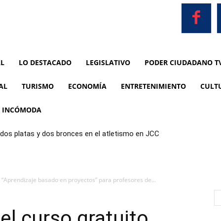
AL
LO DESTACADO
LEGISLATIVO
PODER CIUDADANO T
AL
TURISMO
ECONOMÍA
ENTRETENIMIENTO
CULT
A INCÓMODA
dos platas y dos bronces en el atletismo en JCC
 “Aprendizaje basado en proyectos” para profesores de...
l curso gratuito