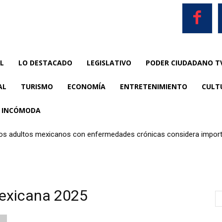
L
LO DESTACADO
LEGISLATIVO
PODER CIUDADANO T
AL
TURISMO
ECONOMÍA
ENTRETENIMIENTO
CULT
A INCÓMODA
los adultos mexicanos con enfermedades crónicas considera importa
Mexicana 2025