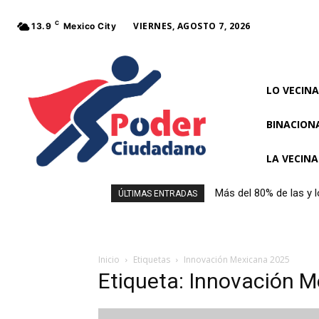
C
VIERNES, AGOSTO 7, 2026
13.9
Mexico City
LO VECINA
BINACION
LA VECIN
Más del 80% de las y 
ÚLTIMAS ENTRADAS
al comprar alimentos
Inicio
Etiquetas
Innovación Mexicana 2025
Etiqueta: Innovación 