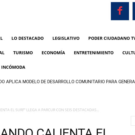
AL
LO DESTACADO
LEGISLATIVO
PODER CIUDADANO T
AL
TURISMO
ECONOMÍA
ENTRETENIMIENTO
CULT
A INCÓMODA
DO APLICA MODELO DE DESARROLLO COMUNITARIO PARA GENERA
IENTA EL SURF” LLEGA A PARCUR CON SEIS DESTACADAS...
UANDO CALIENTA EL